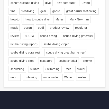
cozumel scuba diving
dive
dive computer
Diving
fins
freediving
gear
gopro
great barrier reef diving
how-to
how to scuba dive
Mares
Mark Newman
mask
ocean
padi
product review
regulator
review
SCUBA
scuba diving
Scuba Diving (Interest)
Scuba Diving (Sport)
scuba diving - topic
scuba diving coral reef
scuba diving great barrier reef
scuba diving sites
scubapro
scuba snorkel
snorkel
snorkeling
suunto
Swimming
tech
travel
unbox
unboxing
underwater
Water
wetsuit